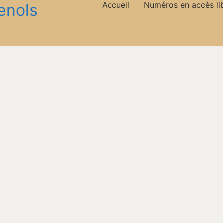
Accueil
Numéros en accès li
enols