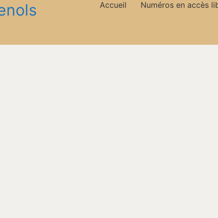
Accueil
Numéros en accès li
enols