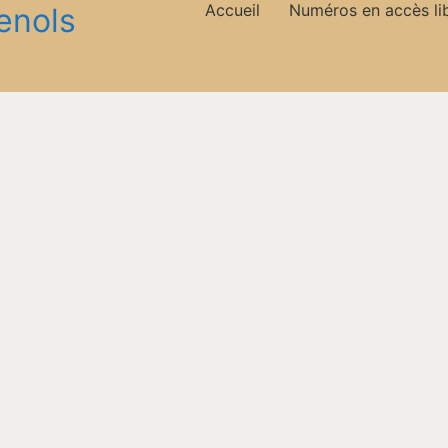
Accueil
Numéros en accès li
enols