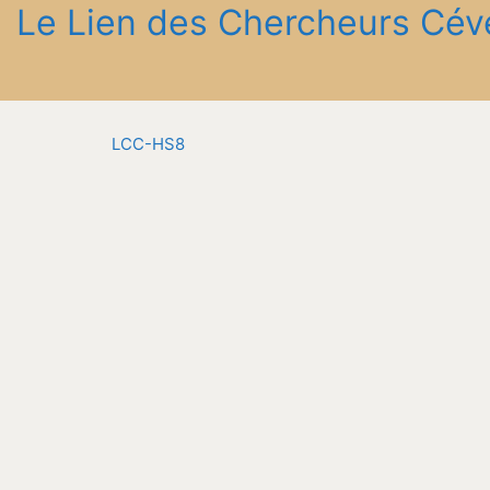
Le Lien des Chercheurs Cév
LCC-HS8