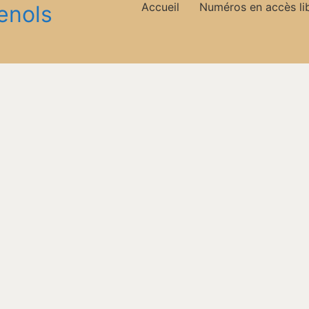
Accueil
Numéros en accès li
enols