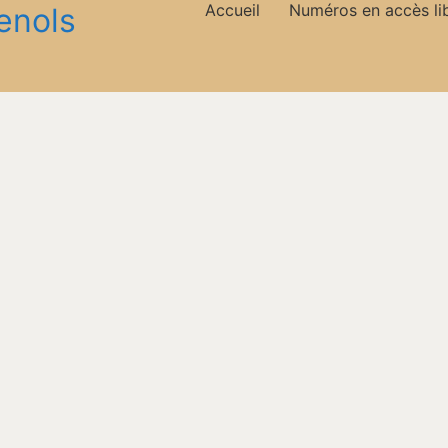
Accueil
Numéros en accès li
enols