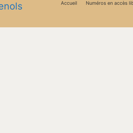
Accueil
Numéros en accès li
enols